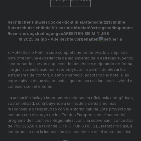
Rechtlicher Hinweis
Cookie-Richtlinie
Datenschutzrichtlinie
Datenschutzrichtlinie für soziale Medien
Vertragsbedingungen
Reservierungsbedingungen
ARBEITEN SIE MIT UNS
© 2025 Salino - Alle Rechte vorbehalten
El Hotel Salino Port ha sido completamente renovado y ampliado
para ofrecer una experiencia de alojamiento de 4 estrellas superior,
incorporando nuevos espacios de bienestar y mejorando de forma
integral sus instalaciones. Este proyecto ha permitido elevar los
estándares de confort, diseño y servicio, adaptando el hotel a las
expectativas de un viajero actual que busca calidad, exclusividad y
conexión con el entorno.
La actuación incluyó importantes mejoras en eficiencia energética y
sostenibilidad, contribuyendo a un modelo de turismo más
responsable y respetuoso con el entorno natural. Este proyecto ha
contado con el apoyo de los Fondos Europeos, en el marco del
programa de Incentivos Regionales, con una subvención concedida
de 756.626,56 € a favor de CITRIC TURISTIC, S.L., reforzando así, el
compromiso con la innovación y la excelencia en el sector turístico.