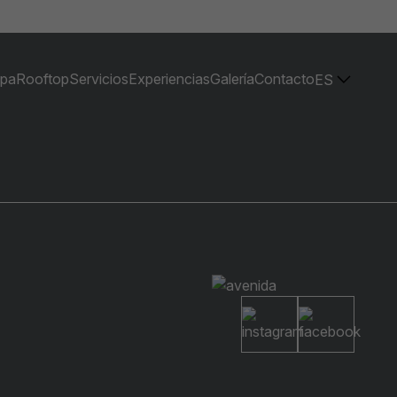
pa
Rooftop
Servicios
Experiencias
Galería
Contacto
ES