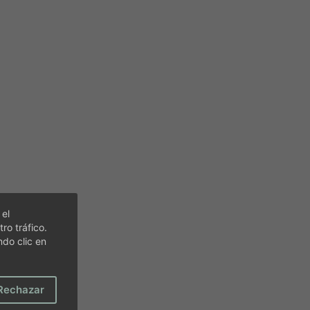
 el
ro tráfico.
do clic en
Rechazar