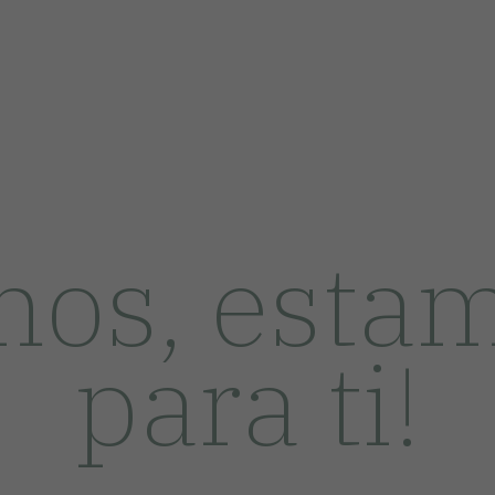
mos, estam
para ti!